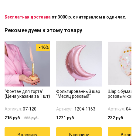
Бесплатная доставка
от 3000 р. с интервалом в один час.
Рекомендуем к этому товару
-16%
"Фонтан для торта"
Фольгированный шар
Шар с бумаж
(Цена указана за 1 шт)
"Месяц розовый"
розовым кон
Артикул:
07-120
Артикул:
1204-1163
Артикул:
04-4
215
руб.
1221
руб.
232
руб.
255
руб.