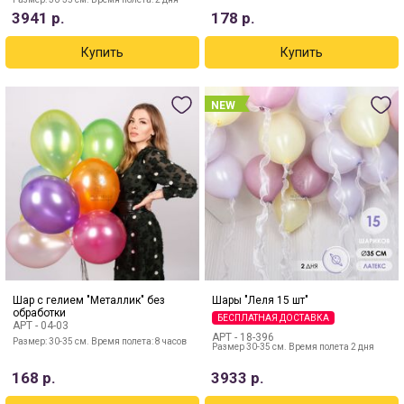
3941
р.
178
р.
NEW
Шар с гелием "Металлик" без
Шары "Леля 15 шт"
обработки
БЕСПЛАТНАЯ ДОСТАВКА
АРТ -
04-03
АРТ -
18-396
Размер: 30-35 см. Время полета: 8 часов
Размер 30-35 см. Время полета 2 дня
168
р.
3933
р.