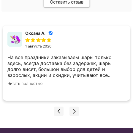
Оставить отзыв
Оксана А.
1 августа 2026
На все праздники заказываем шары только
здесь, всегда доставка без задержек, шары
долго висят, большой выбор для детей и
взрослых, акции и скидки, учитывают все
пожелания по внесению корректировок в заказ.
Читать полностью
Спасибо вам большое!