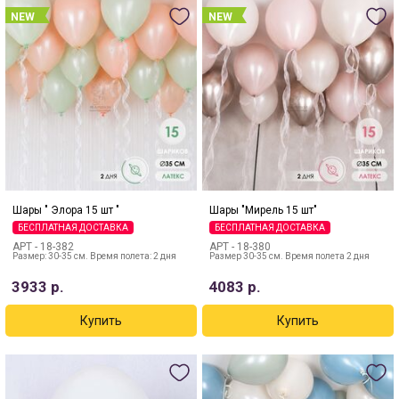
NEW
NEW
Шары " Элора 15 шт "
Шары "Мирель 15 шт"
БЕСПЛАТНАЯ ДОСТАВКА
БЕСПЛАТНАЯ ДОСТАВКА
АРТ -
18-382
АРТ -
18-380
Размер: 30-35 см. Время полета: 2 дня
Размер 30-35 см. Время полета 2 дня
3933
р.
4083
р.