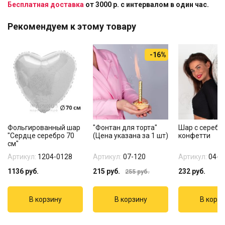
Бесплатная доставка
от 3000 р. с интервалом в один час.
Рекомендуем к этому товару
-16%
Фольгированный шар
"Фонтан для торта"
Шар с сереб
"Сердце серебро 70
(Цена указана за 1 шт)
конфетти
см"
Артикул:
1204-0128
Артикул:
07-120
Артикул:
04-3
1136
руб.
215
руб.
232
руб.
255
руб.