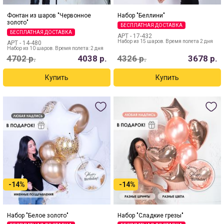
Фонтан из шаров "Червонное
Набор "Беллини"
золото"
БЕСПЛАТНАЯ ДОСТАВКА
БЕСПЛАТНАЯ ДОСТАВКА
АРТ -
17-432
Набор из 15 шаров. Время полета 2 дня
АРТ -
14-480
Набор из 10 шаров. Время полета: 2 дня
4702
р.
4038
р.
4326
р.
3678
р.
-14%
-14%
Набор "Белое золото"
Набор "Сладкие грезы"