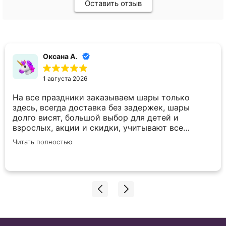
Оставить отзыв
Оксана А.
1 августа 2026
На все праздники заказываем шары только
здесь, всегда доставка без задержек, шары
долго висят, большой выбор для детей и
взрослых, акции и скидки, учитывают все
пожелания по внесению корректировок в заказ.
Читать полностью
Спасибо вам большое!