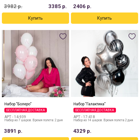
3982
р.
3385
р.
2406
р.
Набор "Болеро"
Набор "Галактика"
БЕСПЛАТНАЯ ДОСТАВКА
БЕСПЛАТНАЯ ДОСТАВКА
АРТ -
14-939
АРТ -
17-418
Набор из 7 шаров. Время полета: 2 дня
Набор из 14 шаров. Время полета 2 дня
3891
р.
4329
р.