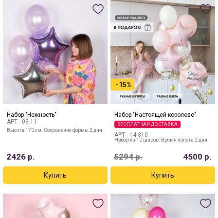
-15%
Набор "Нежность"
Набор "Настоящей королеве"
АРТ -
03-11
БЕСПЛАТНАЯ ДОСТАВКА
Высота 170 см. Сохранение формы 2 дня
АРТ -
14-310
Набор из 10 шаров. Время полета 2 дня
2426
р.
5294
р.
4500
р.