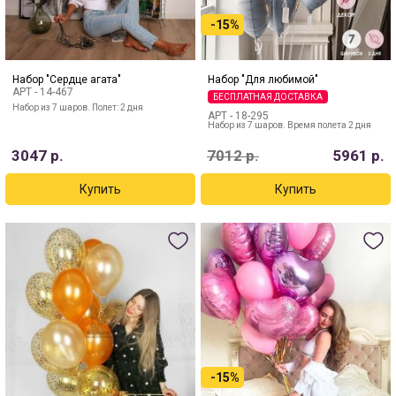
-15%
Набор "Сердце агата"
Набор "Для любимой"
АРТ -
14-467
БЕСПЛАТНАЯ ДОСТАВКА
Набор из 7 шаров. Полет: 2 дня
АРТ -
18-295
Набор из 7 шаров. Время полета 2 дня
3047
р.
7012
р.
5961
р.
-15%